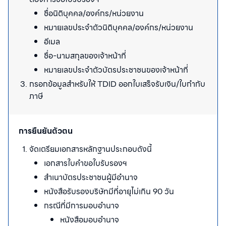
ชื่อนิติบุคคล/องค์กร/หน่วยงาน​
หมายเลขประจำตัวนิติบุคคล/องค์กร/หน่วยงาน​
อีเมล​
ชื่อ-นามสกุลของเจ้าหน้าที่​
หมายเลขประจำตัวบัตรประชาชนของเจ้าหน้าที่
กรอกข้อมูลสำหรับให้ TDID ออกใบเสร็จรับเงิน/ใบกำกับ
ภาษี​
การยืนยันตัวตน
จัดเตรียมเอกสารหลักฐานประกอบดังนี้​
เอกสารใบคำขอใบรับรองฯ
สำเนาบัตรประชาชนผู้มีอำนาจ​
หนังสือรับรองบริษัทมีที่อายุไม่เกิน 90 วัน​
กรณีที่มีการมอบอำนาจ
หนังสือมอบอำนาจ